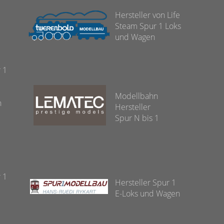
Hersteller von Life
Steam Spur 1 Loks
und Wagen
r 1
Modellbahn
n
Hersteller
Spur N bis 1
r 1
Hersteller Spur 1
E-Loks und Wagen