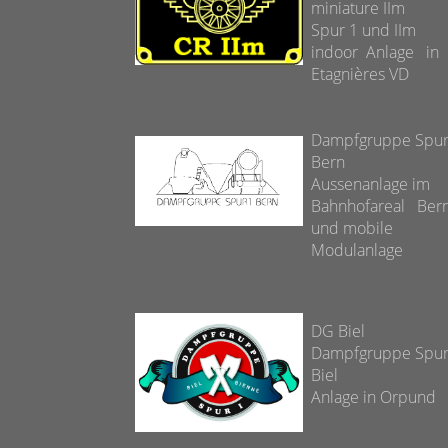
miniature IIm
Spur 1 und IIm
indoor Anlage in
Etagnières VD
Dampfgruppe Spu
Bern
Aussenanlage im
Bahnhofareal Ber
und mobile
Modulanlage
DG Biel
Dampfgruppe Spu
Biel
Anlage in Orpund