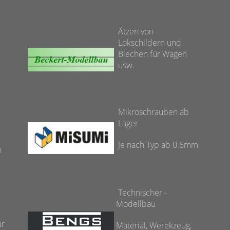
Ätzen von
Lokschildern und
Blechen für Wagen
usw.
Mikroschrauben ab
e
Lager
Je nach Typ ab 0.6mm
n
Technischer -
Modellbau
ur
Material, Werekzeug,