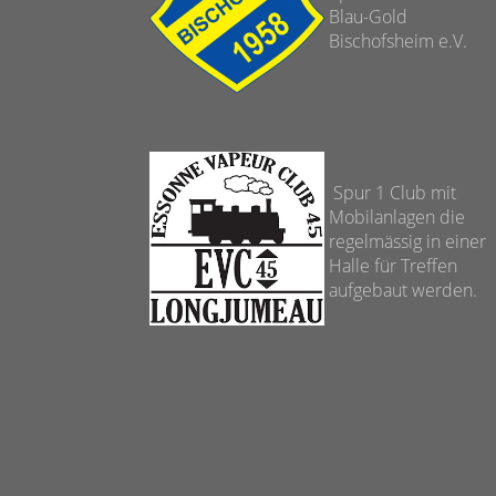
Blau-Gold
Bischofsheim e.V.
Spur 1 Club mit
Mobilanlagen die
regelmässig in einer
Halle für Treffen
aufgebaut werden.