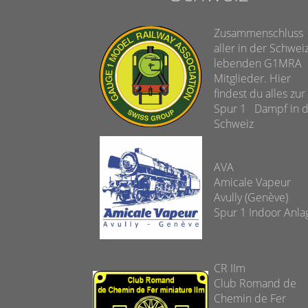
Zusammenschluss
aller in der Schwei
lebenden G1MRA
Mitglieder. Hier
findest du alles zur
Spur 1 Dampf in 
Schweiz
AVA
Amicale Vapeur
Avully (Genève)
Spur 1 Indoor Anl
CR IIm
Club Romand de
Chemin de Fer