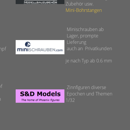
Zubehör usw.
Mini-Bohrstangen
Minischrauben ab
Lager, prompte
r
Lieferung
1
auch an Privatkunden
mpf
je nach Typ ab 0.6 mm
f
Zinnfiguren diverse
Epochen und Themen
n
1/32