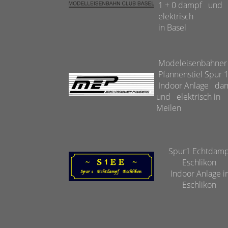
1 + 0 dampf und
elektrisch
in Basel
Modeleisenbahne
Pfannenstiel Spur 
Indoor Anlage da
und elektrisch in
Meilen
Spur1 Echtdamp
Eschlikon
Indoor Anlage i
Eschlikon