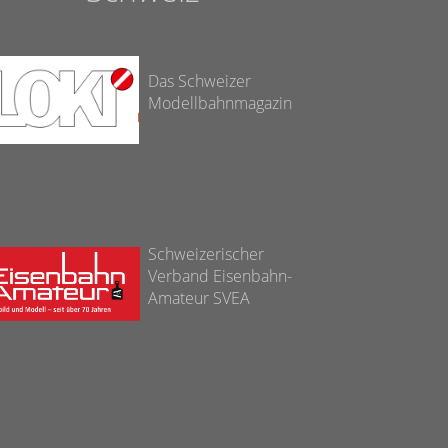
Das Schweizer
Modellbahnmagazin
Schweizerischer
Verband Eisenbahn-
Amateur SVEA