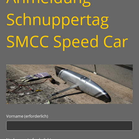
Schnuppertag
SMCC Speed Car
Vorname (erforderlich)