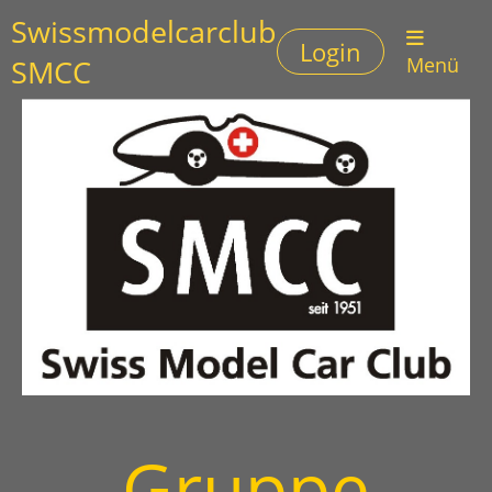
Swissmodelcarclub
Login
SMCC
Menü
Gruppe